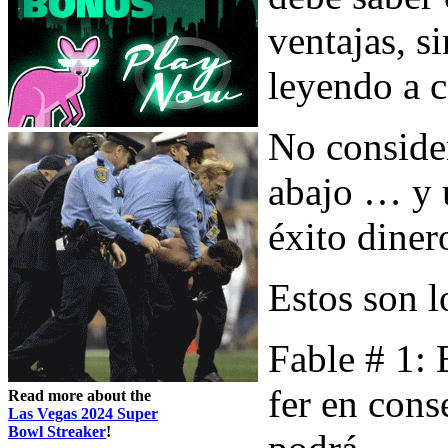
ventajas, s
leyendo a c
No conside
abajo … y 
éxito diner
Estos son l
Fable # 1: 
fer en cons
Read more about the
Las Vegas 2024 Super
Bowl Streaker
!